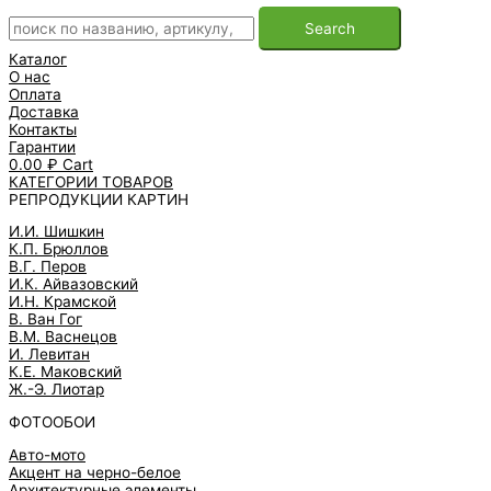
Search
Каталог
О нас
Оплата
Доставка
Контакты
Гарантии
0.00
₽
Cart
КАТЕГОРИИ ТОВАРОВ
РЕПРОДУКЦИИ КАРТИН
И.И. Шишкин
К.П. Брюллов
В.Г. Перов
И.К. Айвазовский
И.Н. Крамской
В. Ван Гог
В.М. Васнецов
И. Левитан
К.Е. Маковский
Ж.-Э. Лиотар
ФОТООБОИ
Авто-мото
Акцент на черно-белое
Архитектурные элементы