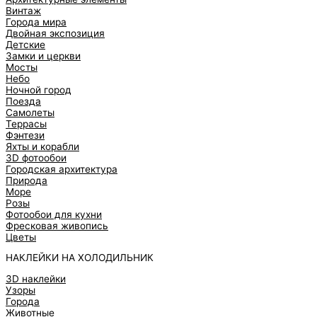
Винтаж
Города мира
Двойная экспозиция
Детские
Замки и церкви
Мосты
Небо
Ночной город
Поезда
Самолеты
Террасы
Фэнтези
Яхты и корабли
3D фотообои
Городская архитектура
Природа
Море
Розы
Фотообои для кухни
Фресковая живопись
Цветы
НАКЛЕЙКИ НА ХОЛОДИЛЬНИК
3D наклейки
Узоры
Города
Животные