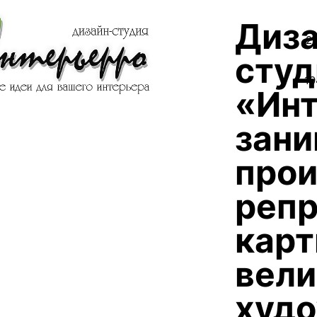
Диза
2
студ
19
«Ин
зани
про
реп
карт
вели
худо