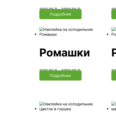
1190.00
₽
–
3990.00
₽
11
Подробнее
Ромашки
1190.00
₽
–
3990.00
₽
11
Подробнее