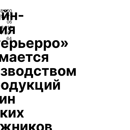
йн-
8 800
01-57-
06
ия
8 919
4-30-
терьерро»
64
мается
изводством
родукций
ин
ких
жников,