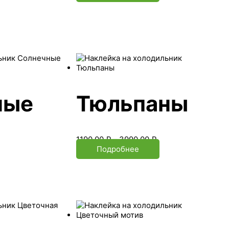
ные
Тюльпаны
1190.00
₽
–
3990.00
₽
Подробнее