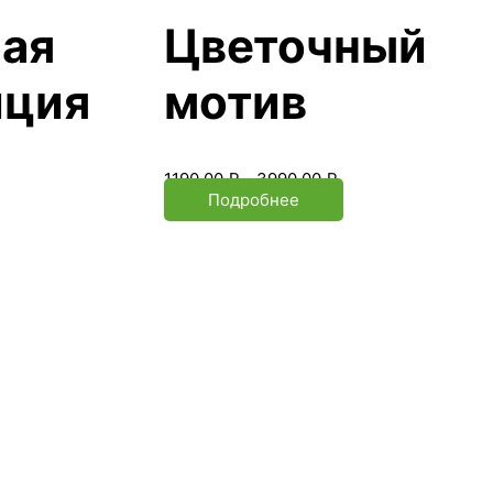
ая
Цветочный
иция
мотив
1190.00
₽
–
3990.00
₽
Подробнее