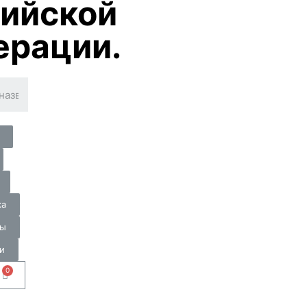
ийской
ерации.
ка
ты
и