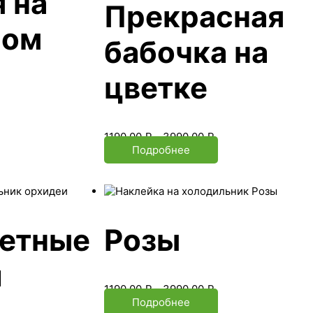
 на
Прекрасная
ном
бабочка на
цветке
1190.00
₽
–
3990.00
₽
Подробнее
ветные
Розы
и
1190.00
₽
–
3990.00
₽
Подробнее