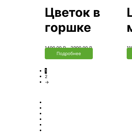
Цветок в
горшке
1490.00
₽
–
3990.00
₽
11
Подробнее
1
2
→