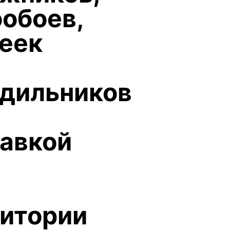
обоев,
еек
дильников
авкой
итории