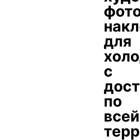
фото
накл
для
холо
с
дост
по
всей
терр