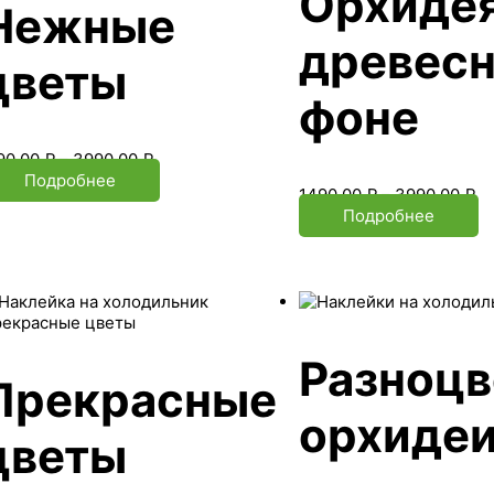
Орхидея
Нежные
древес
цветы
фоне
90.00
₽
–
3990.00
₽
Подробнее
1490.00
₽
–
3990.00
₽
Подробнее
Разноц
Прекрасные
орхиде
цветы