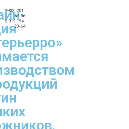
айн-
8 800 201-
57-06
8 919 194-
дия
30-64
терьерро»
имается
изводством
родукций
тин
иких
ожников,