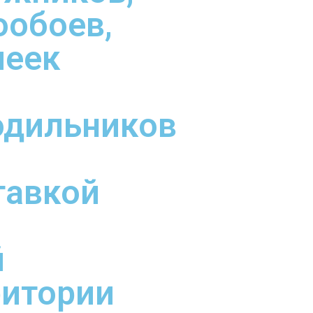
ообоев,
леек
одильников
тавкой
й
ритории