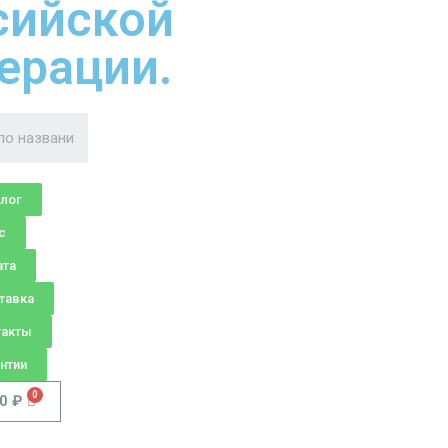
сийской
ерации.
алог
с
ата
тавка
такты
нтии
00
₽