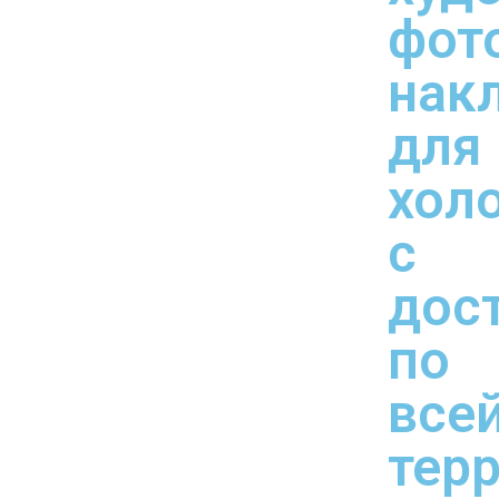
фот
нак
для
хол
с
дос
по
все
тер