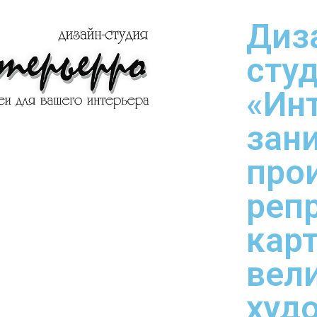
Диз
сту
«Ин
зан
про
реп
кар
вел
худ