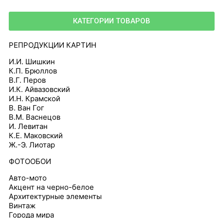
КАТЕГОРИИ ТОВАРОВ
РЕПРОДУКЦИИ КАРТИН
И.И. Шишкин
К.П. Брюллов
В.Г. Перов
И.К. Айвазовский
И.Н. Крамской
В. Ван Гог
В.М. Васнецов
И. Левитан
К.Е. Маковский
Ж.-Э. Лиотар
ФОТООБОИ
Авто-мото
Акцент на черно-белое
Архитектурные элементы
Винтаж
Города мира