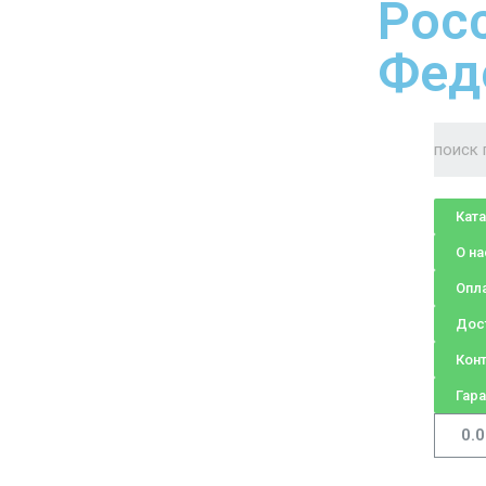
Рос
Фед
Кат
О на
Опл
Дос
Кон
Гара
0.