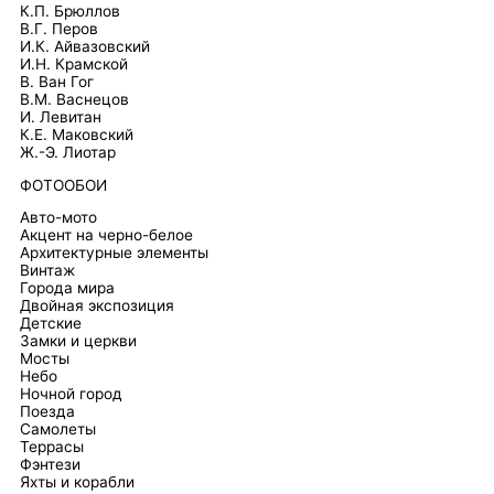
К.П. Брюллов
В.Г. Перов
И.К. Айвазовский
И.Н. Крамской
В. Ван Гог
В.М. Васнецов
И. Левитан
К.Е. Маковский
Ж.-Э. Лиотар
ФОТООБОИ
Авто-мото
Акцент на черно-белое
Архитектурные элементы
Винтаж
Города мира
Двойная экспозиция
Детские
Замки и церкви
Мосты
Небо
Ночной город
Поезда
Самолеты
Террасы
Фэнтези
Яхты и корабли