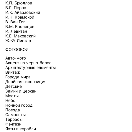
К.П. Брюллов
В.Г. Перов
И.К. Айвазовский
И.Н. Крамской
В. Ван Гог
В.М. Васнецов
И. Левитан
К.Е. Маковский
Ж.-Э. Лиотар
ФОТООБОИ
Авто-мото
Акцент на черно-белое
Архитектурные элементы
Винтаж
Города мира
Двойная экспозиция
Детские
Замки и церкви
Мосты
Небо
Ночной город
Поезда
Самолеты
Террасы
Фэнтези
Яхты и корабли