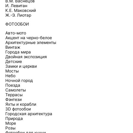
В.М. Васнецов
И. Левитан
К.Е. Маковский
Ж.-Э. Лиотар
ФОТООБОИ
Авто-мото
Акцент на черно-белое
Архитектурные элементы
Винтаж
Города мира
Двойная экспозиция
Детские
Замки и церкви
Мосты
Небо
Ночной город
Поезда
Самолеты
Террасы
Фэнтези
Яхты и корабли
3D фотообои
Городская архитектура
Природа
Море
Розы
Фотообои для кухни