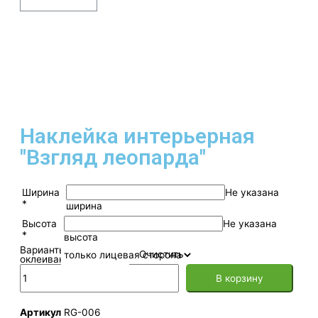
Наклейка интерьерная
"Взгляд леопарда"
Ширина
Не указана
*
ширина
Высота
Не указана
*
высота
Варианты
Очистить
оклеивания
В корзину
Артикул
RG-006