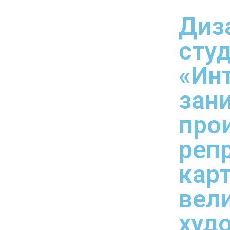
Диз
сту
«Ин
зан
про
реп
кар
вел
худ