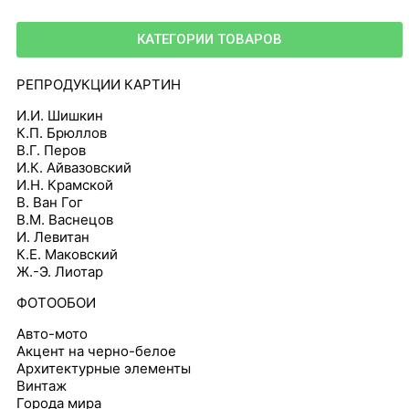
КАТЕГОРИИ ТОВАРОВ
РЕПРОДУКЦИИ КАРТИН
И.И. Шишкин
К.П. Брюллов
В.Г. Перов
И.К. Айвазовский
И.Н. Крамской
В. Ван Гог
В.М. Васнецов
И. Левитан
К.Е. Маковский
Ж.-Э. Лиотар
ФОТООБОИ
Авто-мото
Акцент на черно-белое
Архитектурные элементы
Винтаж
Города мира