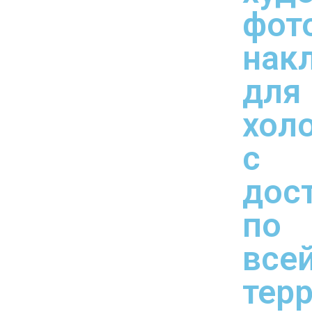
фот
нак
для
хол
с
дос
по
все
тер