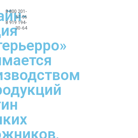
айн-
8 800 201-
57-06
8 919 194-
дия
30-64
терьерро»
имается
изводством
родукций
тин
иких
ожников,