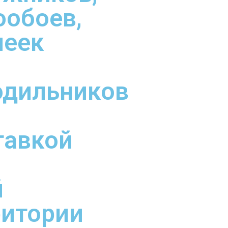
ообоев,
леек
одильников
тавкой
й
ритории