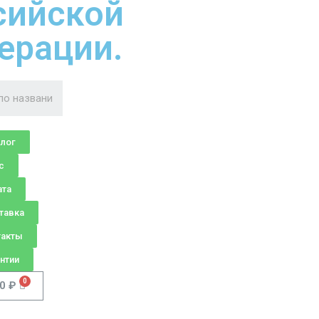
сийской
ерации.
алог
с
ата
тавка
такты
нтии
00
₽