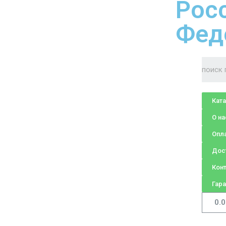
Рос
Фед
Кат
О на
Опл
Дос
Кон
Гара
0.