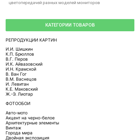
цветопередачей разных моделей мониторов
КАТЕГОРИИ ТОВАРОВ
РЕПРОДУКЦИИ КАРТИН
И.И. Шишкин
К.П. Брюллов
В.Г. Перов
И.К. Айвазовский
И.Н. Крамской
В. Ван Гог
В.М. Васнецов
И. Левитан
К.Е. Маковский
Ж.-Э. Лиотар
ФОТООБОИ
Авто-мото
Акцент на черно-белое
Архитектурные элементы
Винтаж
Города мира
Двойная экспозиция