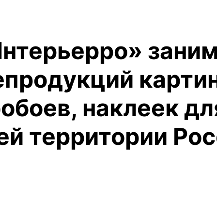
Интерьерро» зани
епродукций картин
обоев, наклеек д
сей территории Ро