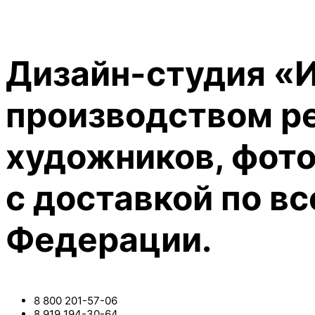
Дизайн-студия «
производством р
художников, фото
с доставкой по в
Федерации.
8 800 201-57-06
8 919 194-30-64