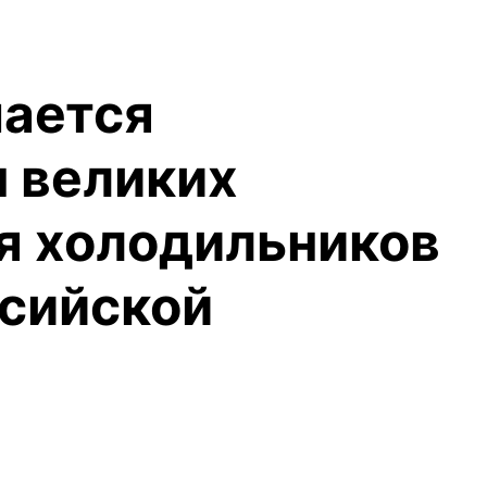
мается
 великих
ля холодильников
ссийской