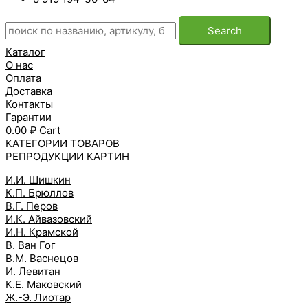
Search
Каталог
О нас
Оплата
Доставка
Контакты
Гарантии
0.00
₽
Cart
КАТЕГОРИИ ТОВАРОВ
РЕПРОДУКЦИИ КАРТИН
И.И. Шишкин
К.П. Брюллов
В.Г. Перов
И.К. Айвазовский
И.Н. Крамской
В. Ван Гог
В.М. Васнецов
И. Левитан
К.Е. Маковский
Ж.-Э. Лиотар