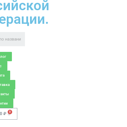
сийской
ерации.
алог
с
ата
тавка
такты
нтии
00
₽