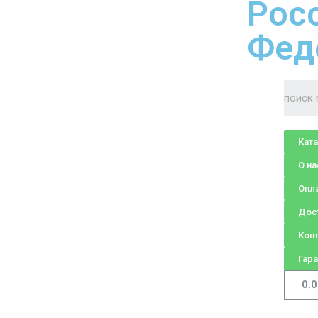
Рос
Фед
Кат
О на
Опл
Дос
Кон
Гара
0.