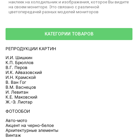
наклеек на холодильник и изображения, которое Вы видите
на своем мониторе. Это связано с различной
цветопередачей разных моделей мониторов
КАТЕГОРИИ ТОВАРОВ
РЕПРОДУКЦИИ КАРТИН
И.И. Шишкин
К.П. Брюллов
В.Г. Перов
И.К. Айвазовский
И.Н. Крамской
В. Ван Гог
В.М. Васнецов
И. Левитан
К.Е. Маковский
Ж.-Э. Лиотар
ФОТООБОИ
Авто-мото
Акцент на черно-белое
Архитектурные элементы
Винтаж