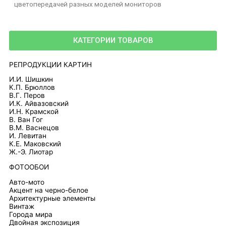
цветопередачей разных моделей мониторов
КАТЕГОРИИ ТОВАРОВ
РЕПРОДУКЦИИ КАРТИН
И.И. Шишкин
К.П. Брюллов
В.Г. Перов
И.К. Айвазовский
И.Н. Крамской
В. Ван Гог
В.М. Васнецов
И. Левитан
К.Е. Маковский
Ж.-Э. Лиотар
ФОТООБОИ
Авто-мото
Акцент на черно-белое
Архитектурные элементы
Винтаж
Города мира
Двойная экспозиция