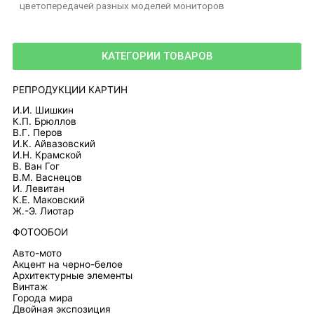
цветопередачей разных моделей мониторов
КАТЕГОРИИ ТОВАРОВ
РЕПРОДУКЦИИ КАРТИН
И.И. Шишкин
К.П. Брюллов
В.Г. Перов
И.К. Айвазовский
И.Н. Крамской
В. Ван Гог
В.М. Васнецов
И. Левитан
К.Е. Маковский
Ж.-Э. Лиотар
ФОТООБОИ
Авто-мото
Акцент на черно-белое
Архитектурные элементы
Винтаж
Города мира
Двойная экспозиция