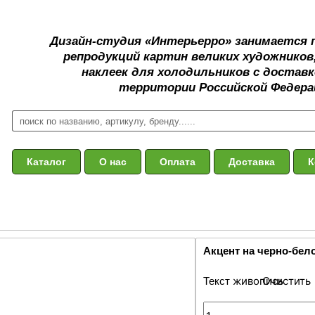
Дизайн-студия «Интерьерро» занимается
репродукций картин великих художников
наклеек для холодильников с доставк
территории Российской Федера
Каталог
О нас
Оплата
Доставка
К
Акцент на черно-бел
Очистить
Текстура