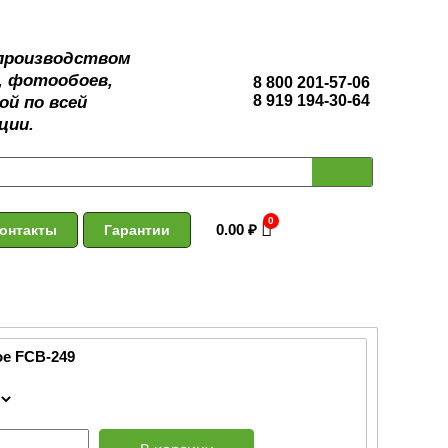
 производством
, фотообоев,
8 800 201-57-06
8 919 194-30-64
ой по всей
ции.
0.00
₽
онтакты
Гарантии
ое FCB-249