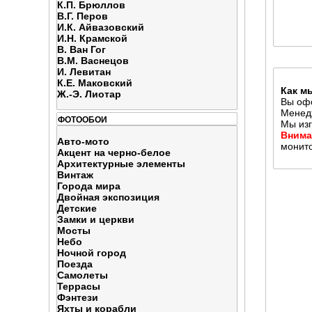
К.П. Брюллов
В.Г. Перов
И.К. Айвазовский
И.Н. Крамской
В. Ван Гог
В.М. Васнецов
И. Левитан
К.Е. Маковский
Как м
Ж.-Э. Лиотар
Вы офо
Менедж
ФОТООБОИ
Мы изг
Внима
Авто-мото
монито
Акцент на черно-белое
Архитектурные элементы
Винтаж
Города мира
Двойная экспозиция
Детские
Замки и церкви
Мосты
Небо
Ночной город
Поезда
Самолеты
Террасы
Фэнтези
Яхты и корабли