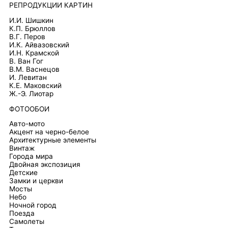
РЕПРОДУКЦИИ КАРТИН
И.И. Шишкин
К.П. Брюллов
В.Г. Перов
И.К. Айвазовский
И.Н. Крамской
В. Ван Гог
В.М. Васнецов
И. Левитан
К.Е. Маковский
Ж.-Э. Лиотар
ФОТООБОИ
Авто-мото
Акцент на черно-белое
Архитектурные элементы
Винтаж
Города мира
Двойная экспозиция
Детские
Замки и церкви
Мосты
Небо
Ночной город
Поезда
Самолеты