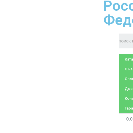
Рос
Фед
Кат
О на
Опл
Дос
Кон
Гара
0.