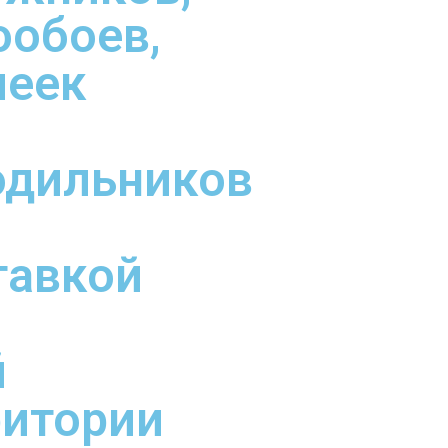
ообоев,
леек
одильников
тавкой
й
ритории