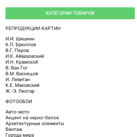
КАТЕГОРИИ ТОВАРОВ
РЕПРОДУКЦИИ КАРТИН
И.И. Шишкин
К.П. Брюллов
В.Г. Перов
И.К. Айвазовский
И.Н. Крамской
В. Ван Гог
В.М. Васнецов
И. Левитан
К.Е. Маковский
Ж.-Э. Лиотар
ФОТООБОИ
Авто-мото
Акцент на черно-белое
Архитектурные элементы
Винтаж
Города мира