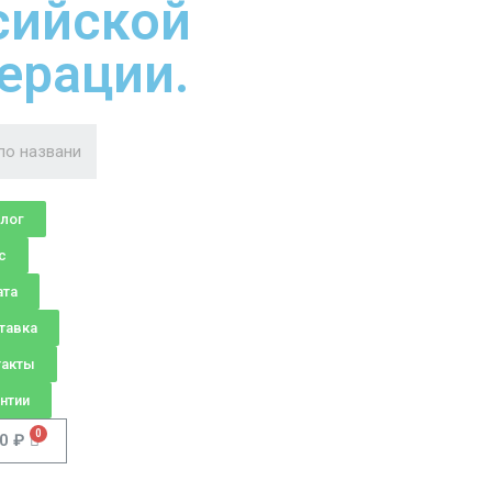
сийской
ерации.
алог
с
ата
тавка
такты
нтии
00
₽