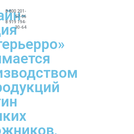
айн-
8 800 201-
57-06
8 919 194-
дия
30-64
терьерро»
имается
изводством
родукций
тин
иких
ожников,