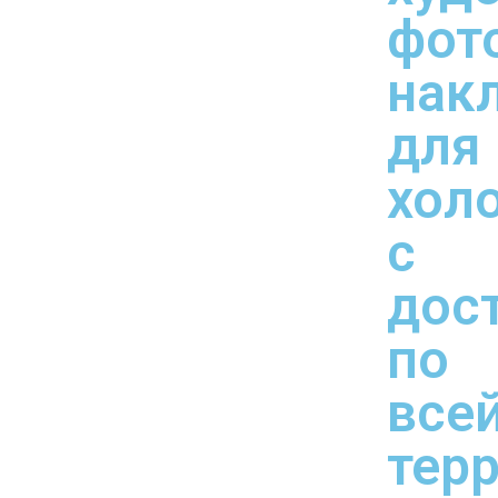
фот
нак
для
хол
с
дос
по
все
тер