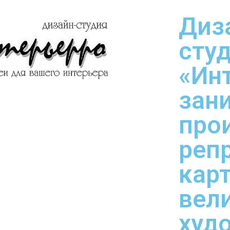
Диз
сту
«Ин
зан
про
реп
кар
вел
худ