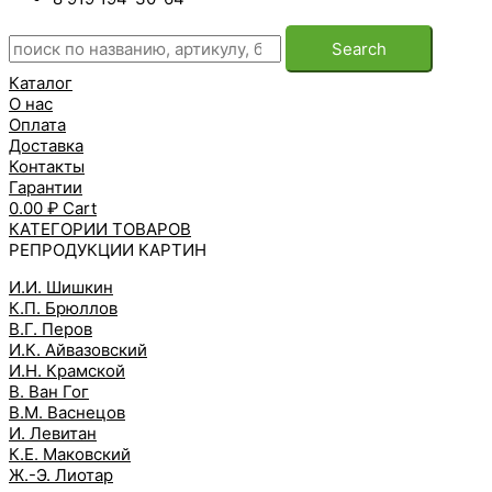
Search
Каталог
О нас
Оплата
Доставка
Контакты
Гарантии
0.00
₽
Cart
КАТЕГОРИИ ТОВАРОВ
РЕПРОДУКЦИИ КАРТИН
И.И. Шишкин
К.П. Брюллов
В.Г. Перов
И.К. Айвазовский
И.Н. Крамской
В. Ван Гог
В.М. Васнецов
И. Левитан
К.Е. Маковский
Ж.-Э. Лиотар