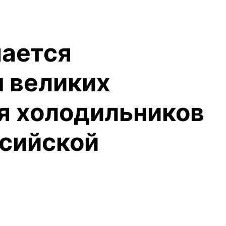
мается
 великих
ля холодильников
ссийской