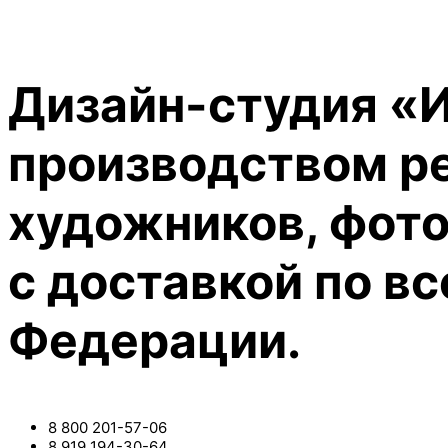
Дизайн-студия «
производством р
художников, фото
с доставкой по в
Федерации.
8 800 201-57-06
8 919 194-30-64