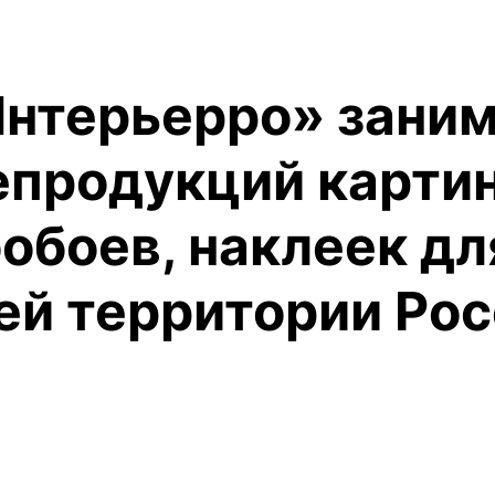
Интерьерро» зани
епродукций картин
обоев, наклеек д
сей территории Ро