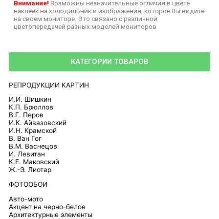
Внимание!
Возможны незначительные отличия в цвете
наклеек на холодильник и изображения, которое Вы видите
на своем мониторе. Это связано с различной
цветопередачей разных моделей мониторов
КАТЕГОРИИ ТОВАРОВ
РЕПРОДУКЦИИ КАРТИН
И.И. Шишкин
К.П. Брюллов
В.Г. Перов
И.К. Айвазовский
И.Н. Крамской
В. Ван Гог
В.М. Васнецов
И. Левитан
К.Е. Маковский
Ж.-Э. Лиотар
ФОТООБОИ
Авто-мото
Акцент на черно-белое
Архитектурные элементы