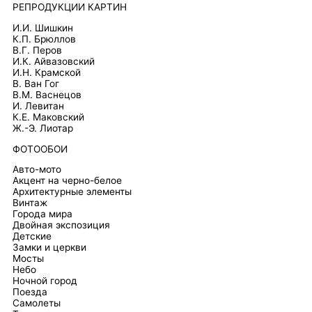
РЕПРОДУКЦИИ КАРТИН
И.И. Шишкин
К.П. Брюллов
В.Г. Перов
И.К. Айвазовский
И.Н. Крамской
В. Ван Гог
В.М. Васнецов
И. Левитан
К.Е. Маковский
Ж.-Э. Лиотар
ФОТООБОИ
Авто-мото
Акцент на черно-белое
Архитектурные элементы
Винтаж
Города мира
Двойная экспозиция
Детские
Замки и церкви
Мосты
Небо
Ночной город
Поезда
Самолеты