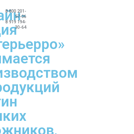
айн-
8 800 201-
57-06
8 919 194-
дия
30-64
терьерро»
имается
изводством
родукций
тин
иких
ожников,