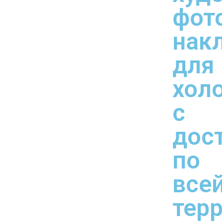
фот
нак
для
хол
с
дос
по
все
тер