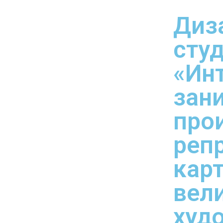
Диз
сту
«Ин
зан
про
реп
кар
вел
худ