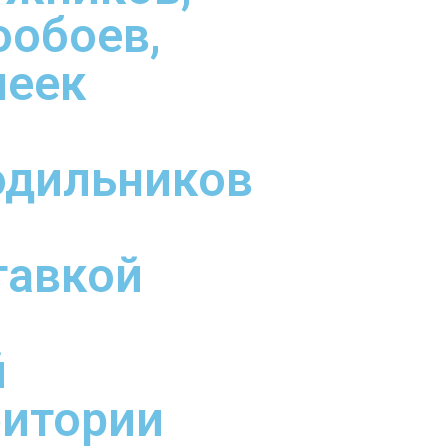
ообоев,
леек
одильников
тавкой
й
ритории