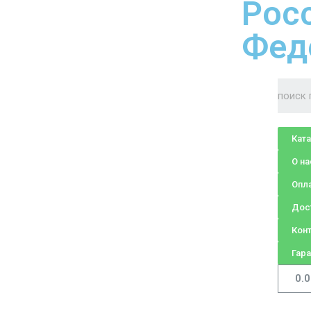
Рос
Фед
Кат
О на
Опл
Дос
Кон
Гара
0.