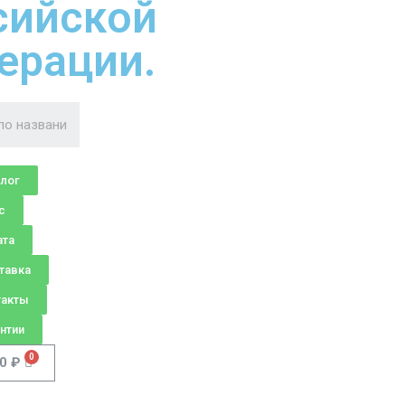
сийской
ерации.
алог
с
ата
тавка
такты
нтии
00
₽