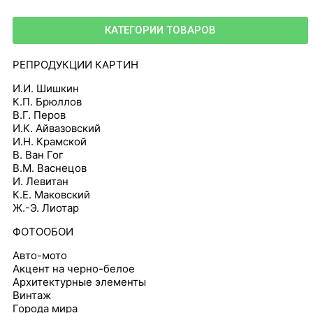
КАТЕГОРИИ ТОВАРОВ
РЕПРОДУКЦИИ КАРТИН
И.И. Шишкин
К.П. Брюллов
В.Г. Перов
И.К. Айвазовский
И.Н. Крамской
В. Ван Гог
В.М. Васнецов
И. Левитан
К.Е. Маковский
Ж.-Э. Лиотар
ФОТООБОИ
Авто-мото
Акцент на черно-белое
Архитектурные элементы
Винтаж
Города мира