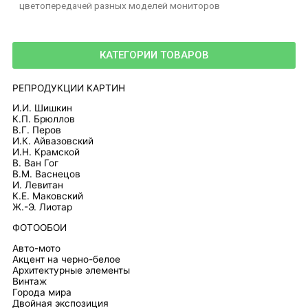
цветопередачей разных моделей мониторов
КАТЕГОРИИ ТОВАРОВ
РЕПРОДУКЦИИ КАРТИН
И.И. Шишкин
К.П. Брюллов
В.Г. Перов
И.К. Айвазовский
И.Н. Крамской
В. Ван Гог
В.М. Васнецов
И. Левитан
К.Е. Маковский
Ж.-Э. Лиотар
ФОТООБОИ
Авто-мото
Акцент на черно-белое
Архитектурные элементы
Винтаж
Города мира
Двойная экспозиция