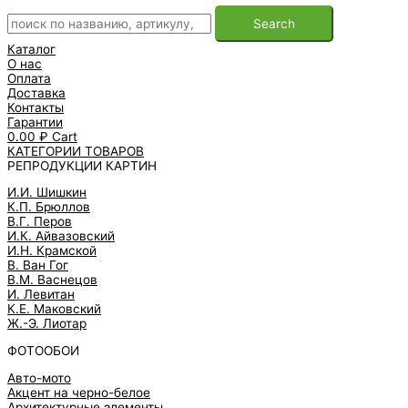
Search
Каталог
О нас
Оплата
Доставка
Контакты
Гарантии
0.00
₽
Cart
КАТЕГОРИИ ТОВАРОВ
РЕПРОДУКЦИИ КАРТИН
И.И. Шишкин
К.П. Брюллов
В.Г. Перов
И.К. Айвазовский
И.Н. Крамской
В. Ван Гог
В.М. Васнецов
И. Левитан
К.Е. Маковский
Ж.-Э. Лиотар
ФОТООБОИ
Авто-мото
Акцент на черно-белое
Архитектурные элементы