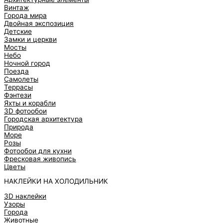
Винтаж
Города мира
Двойная экспозиция
Детские
Замки и церкви
Мосты
Небо
Ночной город
Поезда
Самолеты
Террасы
Фэнтези
Яхты и корабли
3D фотообои
Городская архитектура
Природа
Море
Розы
Фотообои для кухни
Фресковая живопись
Цветы
НАКЛЕЙКИ НА ХОЛОДИЛЬНИК
3D наклейки
Узоры
Города
Животные