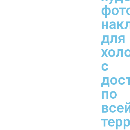
фот
нак
для
хол
с
дос
по
все
тер