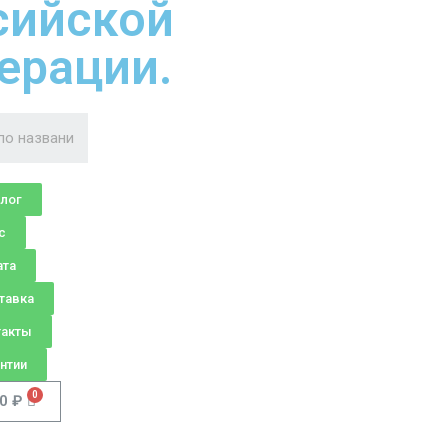
сийской
ерации.
алог
с
ата
тавка
такты
нтии
00
₽