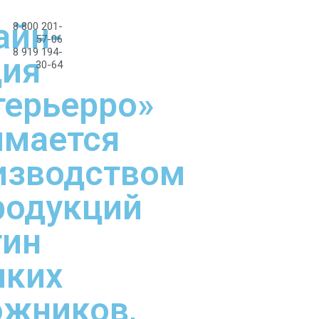
айн-
8 800 201-
57-06
8 919 194-
дия
30-64
терьерро»
имается
изводством
родукций
тин
иких
ожников,