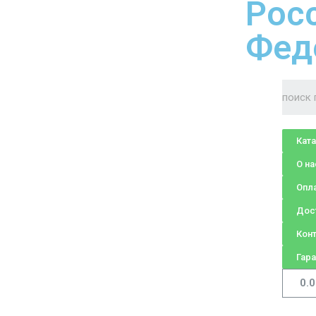
Рос
Фед
Кат
О на
Опл
Дос
Кон
Гара
0.