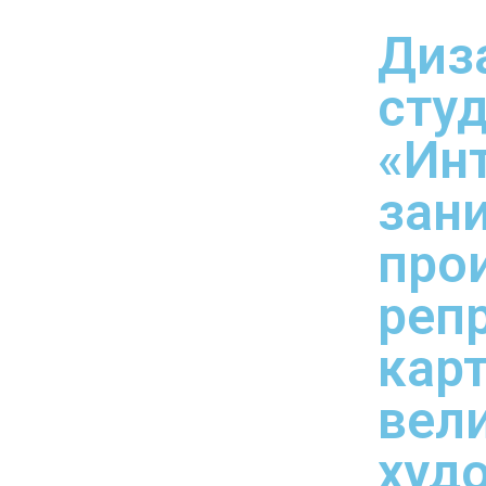
Диз
сту
«Ин
зан
про
реп
кар
вел
худ