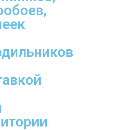
ообоев,
леек
одильников
тавкой
й
ритории