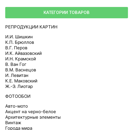
КАТЕГОРИИ ТОВАРОВ
РЕПРОДУКЦИИ КАРТИН
И.И. Шишкин
К.П. Брюллов
В.Г. Перов
И.К. Айвазовский
И.Н. Крамской
В. Ван Гог
В.М. Васнецов
И. Левитан
К.Е. Маковский
Ж.-Э. Лиотар
ФОТООБОИ
Авто-мото
Акцент на черно-белое
Архитектурные элементы
Винтаж
Города мира