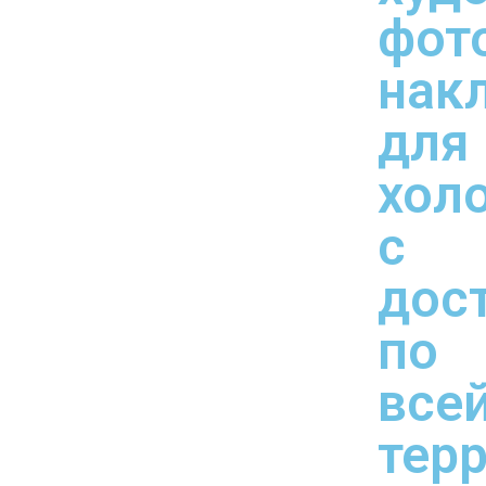
фот
нак
для
хол
с
дос
по
все
тер