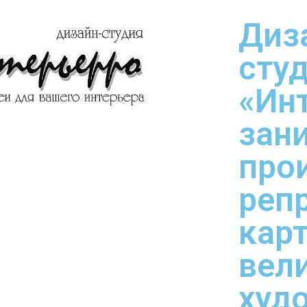
Диз
сту
«Ин
зан
про
реп
кар
вел
худ