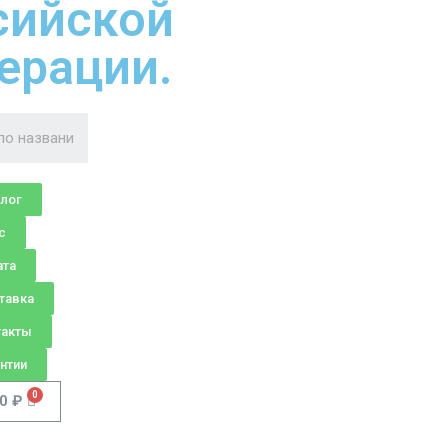
сийской
ерации.
алог
с
ата
тавка
такты
нтии
00
₽