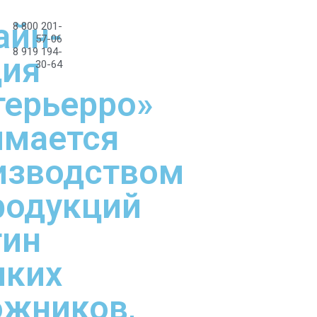
айн-
8 800 201-
57-06
8 919 194-
дия
30-64
терьерро»
имается
изводством
родукций
тин
иких
ожников,