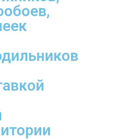
ообоев,
леек
одильников
тавкой
й
ритории