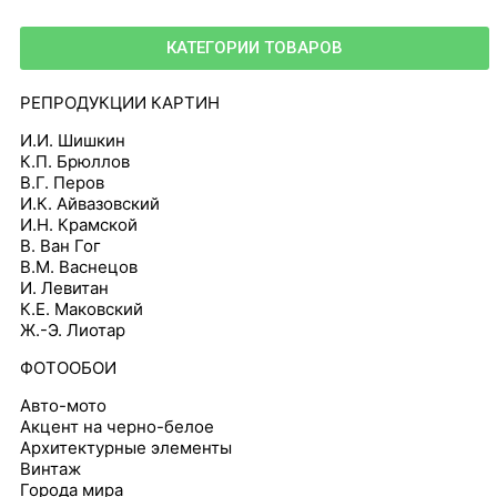
КАТЕГОРИИ ТОВАРОВ
РЕПРОДУКЦИИ КАРТИН
И.И. Шишкин
К.П. Брюллов
В.Г. Перов
И.К. Айвазовский
И.Н. Крамской
В. Ван Гог
В.М. Васнецов
И. Левитан
К.Е. Маковский
Ж.-Э. Лиотар
ФОТООБОИ
Авто-мото
Акцент на черно-белое
Архитектурные элементы
Винтаж
Города мира