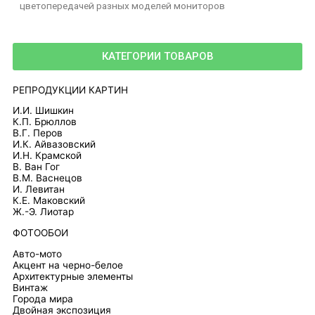
цветопередачей разных моделей мониторов
КАТЕГОРИИ ТОВАРОВ
РЕПРОДУКЦИИ КАРТИН
И.И. Шишкин
К.П. Брюллов
В.Г. Перов
И.К. Айвазовский
И.Н. Крамской
В. Ван Гог
В.М. Васнецов
И. Левитан
К.Е. Маковский
Ж.-Э. Лиотар
ФОТООБОИ
Авто-мото
Акцент на черно-белое
Архитектурные элементы
Винтаж
Города мира
Двойная экспозиция