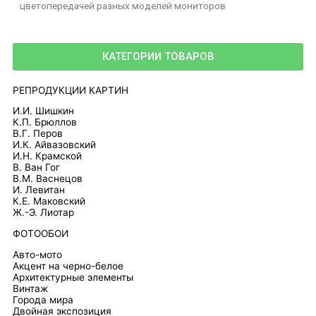
цветопередачей разных моделей мониторов
КАТЕГОРИИ ТОВАРОВ
РЕПРОДУКЦИИ КАРТИН
И.И. Шишкин
К.П. Брюллов
В.Г. Перов
И.К. Айвазовский
И.Н. Крамской
В. Ван Гог
В.М. Васнецов
И. Левитан
К.Е. Маковский
Ж.-Э. Лиотар
ФОТООБОИ
Авто-мото
Акцент на черно-белое
Архитектурные элементы
Винтаж
Города мира
Двойная экспозиция