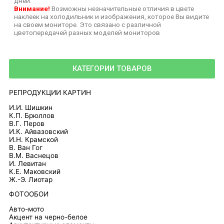
дней.
Внимание!
Возможны незначительные отличия в цвете
наклеек на холодильник и изображения, которое Вы видите
на своем мониторе. Это связано с различной
цветопередачей разных моделей мониторов
КАТЕГОРИИ ТОВАРОВ
РЕПРОДУКЦИИ КАРТИН
И.И. Шишкин
К.П. Брюллов
В.Г. Перов
И.К. Айвазовский
И.Н. Крамской
В. Ван Гог
В.М. Васнецов
И. Левитан
К.Е. Маковский
Ж.-Э. Лиотар
ФОТООБОИ
Авто-мото
Акцент на черно-белое