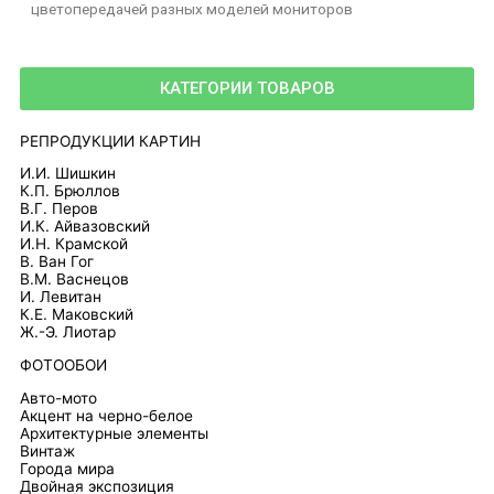
цветопередачей разных моделей мониторов
КАТЕГОРИИ ТОВАРОВ
РЕПРОДУКЦИИ КАРТИН
И.И. Шишкин
К.П. Брюллов
В.Г. Перов
И.К. Айвазовский
И.Н. Крамской
В. Ван Гог
В.М. Васнецов
И. Левитан
К.Е. Маковский
Ж.-Э. Лиотар
ФОТООБОИ
Авто-мото
Акцент на черно-белое
Архитектурные элементы
Винтаж
Города мира
Двойная экспозиция