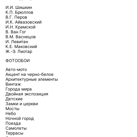
И.И. Шишкин
К.П. Брюллов
В.Г. Перов
И.К. Айвазовский
И.Н. Крамской
В. Ван Гог
В.М. Васнецов
И. Левитан
К.Е. Маковский
Ж.-Э. Лиотар
ФОТООБОИ
Авто-мото
Акцент на черно-белое
Архитектурные элементы
Винтаж
Города мира
Двойная экспозиция
Детские
Замки и церкви
Мосты
Небо
Ночной город
Поезда
Самолеты
Террасы