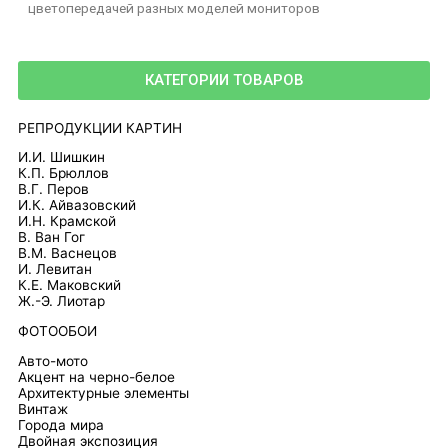
цветопередачей разных моделей мониторов
КАТЕГОРИИ ТОВАРОВ
РЕПРОДУКЦИИ КАРТИН
И.И. Шишкин
К.П. Брюллов
В.Г. Перов
И.К. Айвазовский
И.Н. Крамской
В. Ван Гог
В.М. Васнецов
И. Левитан
К.Е. Маковский
Ж.-Э. Лиотар
ФОТООБОИ
Авто-мото
Акцент на черно-белое
Архитектурные элементы
Винтаж
Города мира
Двойная экспозиция