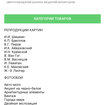
цветопередачей разных моделей мониторов
КАТЕГОРИИ ТОВАРОВ
РЕПРОДУКЦИИ КАРТИН
И.И. Шишкин
К.П. Брюллов
В.Г. Перов
И.К. Айвазовский
И.Н. Крамской
В. Ван Гог
В.М. Васнецов
И. Левитан
К.Е. Маковский
Ж.-Э. Лиотар
ФОТООБОИ
Авто-мото
Акцент на черно-белое
Архитектурные элементы
Винтаж
Города мира
Двойная экспозиция