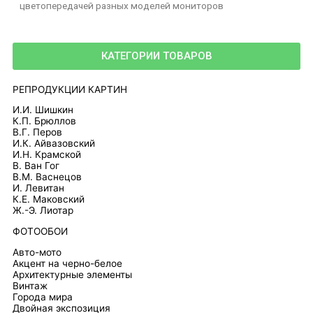
цветопередачей разных моделей мониторов
КАТЕГОРИИ ТОВАРОВ
РЕПРОДУКЦИИ КАРТИН
И.И. Шишкин
К.П. Брюллов
В.Г. Перов
И.К. Айвазовский
И.Н. Крамской
В. Ван Гог
В.М. Васнецов
И. Левитан
К.Е. Маковский
Ж.-Э. Лиотар
ФОТООБОИ
Авто-мото
Акцент на черно-белое
Архитектурные элементы
Винтаж
Города мира
Двойная экспозиция