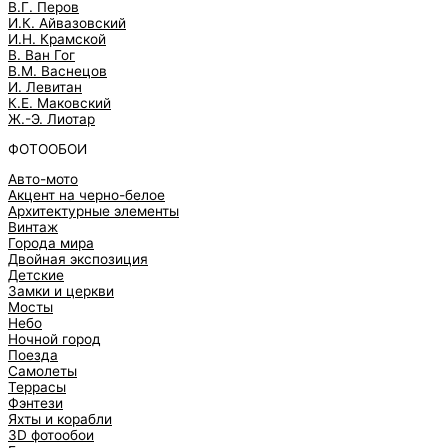
В.Г. Перов
И.К. Айвазовский
И.Н. Крамской
В. Ван Гог
В.М. Васнецов
И. Левитан
К.Е. Маковский
Ж.-Э. Лиотар
ФОТООБОИ
Авто-мото
Акцент на черно-белое
Архитектурные элементы
Винтаж
Города мира
Двойная экспозиция
Детские
Замки и церкви
Мосты
Небо
Ночной город
Поезда
Самолеты
Террасы
Фэнтези
Яхты и корабли
3D фотообои