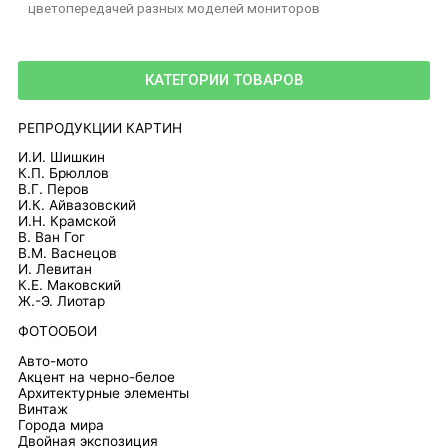
цветопередачей разных моделей мониторов
КАТЕГОРИИ ТОВАРОВ
РЕПРОДУКЦИИ КАРТИН
И.И. Шишкин
К.П. Брюллов
В.Г. Перов
И.К. Айвазовский
И.Н. Крамской
В. Ван Гог
В.М. Васнецов
И. Левитан
К.Е. Маковский
Ж.-Э. Лиотар
ФОТООБОИ
Авто-мото
Акцент на черно-белое
Архитектурные элементы
Винтаж
Города мира
Двойная экспозиция