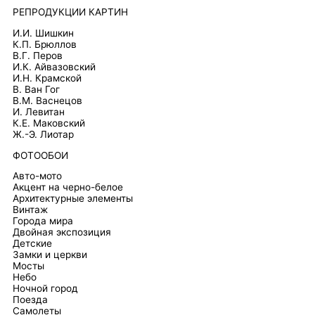
РЕПРОДУКЦИИ КАРТИН
И.И. Шишкин
К.П. Брюллов
В.Г. Перов
И.К. Айвазовский
И.Н. Крамской
В. Ван Гог
В.М. Васнецов
И. Левитан
К.Е. Маковский
Ж.-Э. Лиотар
ФОТООБОИ
Авто-мото
Акцент на черно-белое
Архитектурные элементы
Винтаж
Города мира
Двойная экспозиция
Детские
Замки и церкви
Мосты
Небо
Ночной город
Поезда
Самолеты