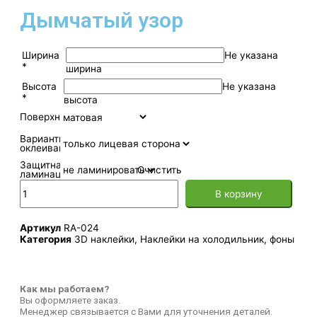
Дымчатый узор
Ширина
Не указана
*
ширина
Высота
Не указана
*
высота
Поверхность
Варианты
оклеивания
Защитная
Очистить
ламинация
В корзину
Артикул
RA-024
Категория
3D наклейки
,
Наклейки на холодильник
,
фоны
Как мы работаем?
Вы оформляете заказ.
Менеджер связывается с Вами для уточнения деталей.