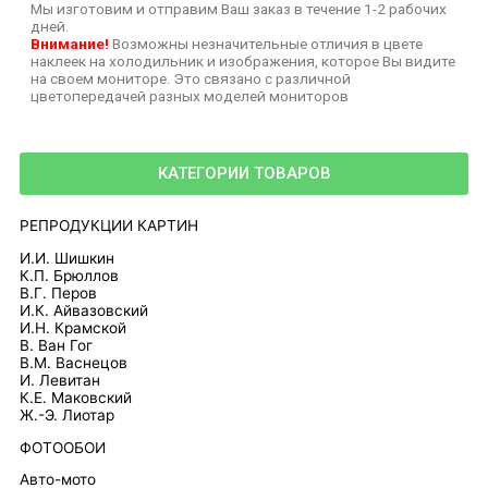
Мы изготовим и отправим Ваш заказ в течение 1-2 рабочих
дней.
Внимание!
Возможны незначительные отличия в цвете
наклеек на холодильник и изображения, которое Вы видите
на своем мониторе. Это связано с различной
цветопередачей разных моделей мониторов
КАТЕГОРИИ ТОВАРОВ
РЕПРОДУКЦИИ КАРТИН
И.И. Шишкин
К.П. Брюллов
В.Г. Перов
И.К. Айвазовский
И.Н. Крамской
В. Ван Гог
В.М. Васнецов
И. Левитан
К.Е. Маковский
Ж.-Э. Лиотар
ФОТООБОИ
Авто-мото