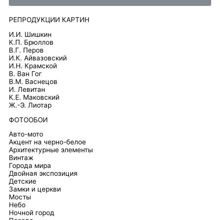
РЕПРОДУКЦИИ КАРТИН
И.И. Шишкин
К.П. Брюллов
В.Г. Перов
И.К. Айвазовский
И.Н. Крамской
В. Ван Гог
В.М. Васнецов
И. Левитан
К.Е. Маковский
Ж.-Э. Лиотар
ФОТООБОИ
Авто-мото
Акцент на черно-белое
Архитектурные элементы
Винтаж
Города мира
Двойная экспозиция
Детские
Замки и церкви
Мосты
Небо
Ночной город